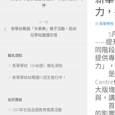
神
力，
上一則
由
新華學校
新華幼稚園「水果樂」親子活動，助幼
5月
兒學知識懂珍惜
——提
同階段
報名須知
提供專
力」，
新華學校（小幼部）報名須知
是次講座由
新華學校幼稚園K1招生進行中！
Cen
大版塊
與。講
友好連結
首先
2020年社區品德教育推廣活動
的影響