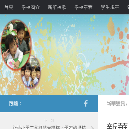
首頁
學校簡介
新華校歌
學校章程
學生規章
跟隨：
新華通訊
/
下一則
新華
新華小學生參觀慈善機構，學習濟世精