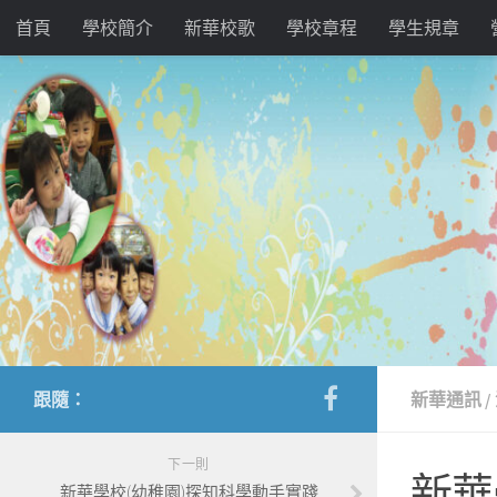
首頁
學校簡介
新華校歌
學校章程
學生規章
跟隨：
新華通訊
/
下一則
新華
新華學校(幼稚園)探知科學動手實踐