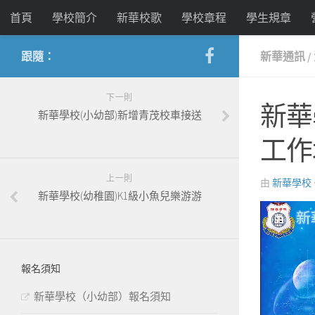
首頁
學校簡介
新華校歌
學校章程
學生規章
跟隨：
新華通訊
/
下一則
新華
新華學校(小幼部)新增青茂校車接送
工作
上一則
由
新華學校
新華學校(幼稚園)K1級小魚兒樂游游
影
片
播
放
報名須知
器
新華學校（小幼部）報名須知