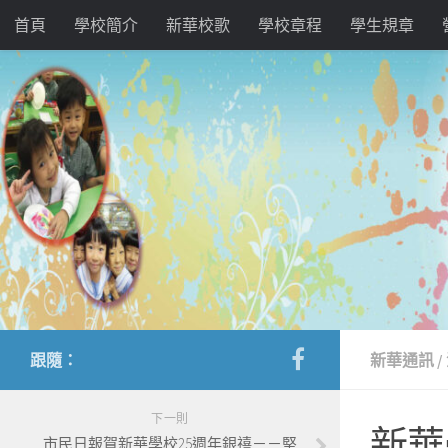
首頁
學校簡介
新華校歌
學校章程
學生規章
跟隨：
新華通訊
/
下一則
新華
市民日報賀新華學校25週年銀禧－－堅