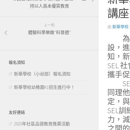
持以人爲本優質教育
講座
上一則
由
新華學校
體驗科學樂趣“科普週”
為了
設，進
知，新華
報名須知
SEL
攜手促
新華學校（小幼部）報名須知
SEL
新華學校幼稚園K1招生進行中！
同理他
定，與
SEL
友好連結
力，減
2020年社區品德教育推廣活動
之間的