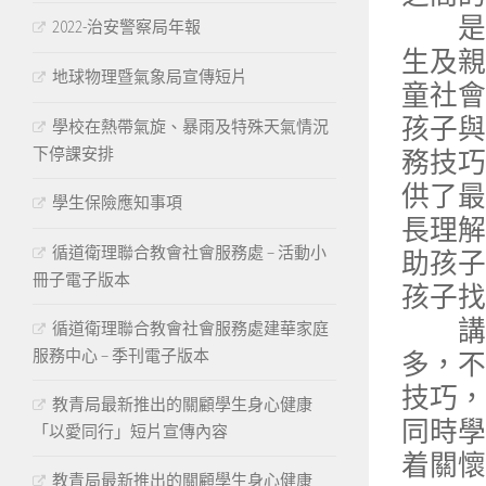
是次講
2022-治安警察局年報
生及親
地球物理暨氣象局宣傳短片
童社會
孩子與
學校在熱帶氣旋、暴雨及特殊天氣情況
下停課安排
務技巧
供了最
學生保險應知事項
長理解
循道衛理聯合教會社會服務處 – 活動小
助孩子
冊子電子版本
孩子找
講座
循道衛理聯合教會社會服務處建華家庭
服務中心 – 季刊電子版本
多，不
技巧，
教青局最新推出的關顧學生身心健康
同時學
「以愛同行」短片宣傳內容
着關懷
教青局最新推出的關顧學生身心健康