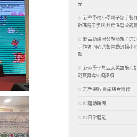
光
新華學校小學親子攜手製
數碼電子手錶 共度溫馨父親
新華幼維園父親節親子STE
手作坊 同心共製電動滑輪小
龍
新華學子於亞太英語能力
戰賽勇奪96項獎項
巧手探數 數學綜合實踐
K3運動時間
K1日常體能