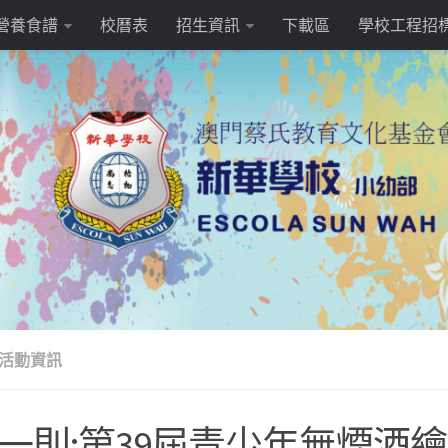
營養食譜
校曆表
招生資訊
下載區
學校工程招
活動資訊
一則:第39屆青少年無煙酒繪畫