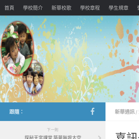
首頁
學校簡介
新華校歌
學校章程
學生規章
跟隨：
新華通訊
/
下一則
喜訊
探秘天宮課堂 築夢無垠太空