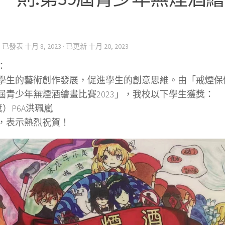
· 已發表
十月 8, 2023
· 已更新
十月 20, 2023
：
學生的藝術創作發展，促進學生的創意思維。由「戒煙保
9屆青少年無煙酒繪畫比賽2023」，我校以下學生獲獎：
獎）P6A洪珮嵐
，表示熱烈祝賀！