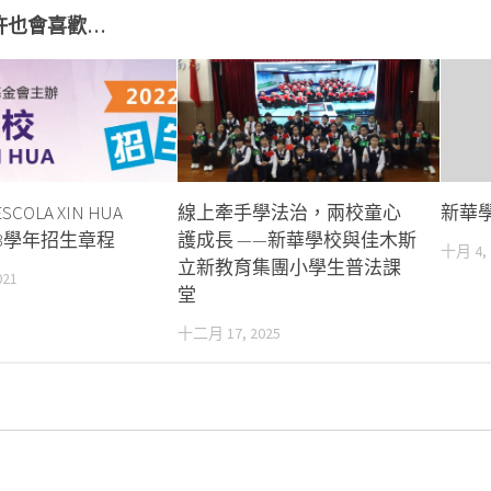
許也會喜歡…
COLA XIN HUA
線上牽手學法治，兩校童心
新華
023學年招生章程
護成長 ——新華學校與佳木斯
十月 4, 
立新教育集團小學生普法課
021
堂
十二月 17, 2025