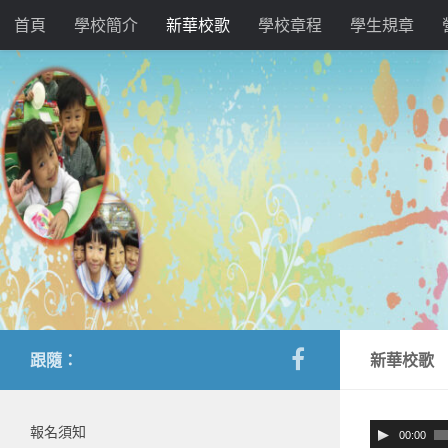
首頁
學校簡介
新華校歌
學校章程
學生規章
跟隨：
新華校歌
音
報名須知
00:00