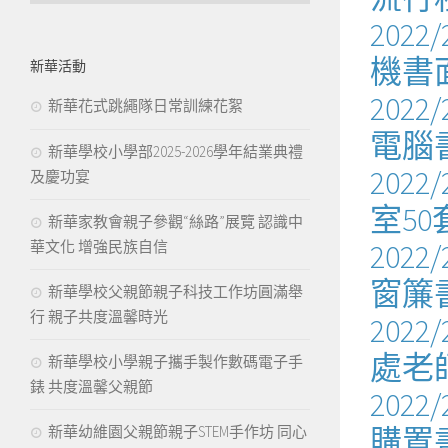
202
機書
新華活動
202
新華花式跳繩隊日常訓練花絮
電腦
新華學校小學部2025-2026學年結業典禮
202
及慶功宴
室5
新華家教會親子參觀“絲路”展覽 認識中
202
華文化 增強民族自信
窗簾
新華學校父親節親子科技工作坊圓滿舉
行 親子共度溫馨時光
202
處老
新華學校小學親子攜手製作數碼電子手
錶 共度溫馨父親節
202
購置
新華幼維園父親節親子STEM手作坊 同心