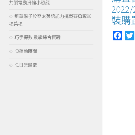
共製電動滑輪小恐龍
2022
新華學子於亞太英語能力挑戰賽勇奪96
裝購
項獎項
Fa
巧手探數 數學綜合實踐
K3運動時間
K1日常體能