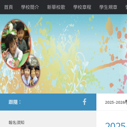
首頁
學校簡介
新華校歌
學校章程
學生規章
跟隨：
2025-2
20
報名須知